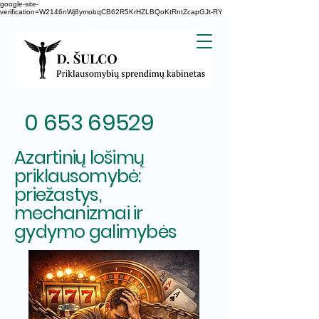
google-site-
verification=W2146nWj8ymobqCB62R5KrHZLBQoKtRntZcapGJt-RY
0 653 69529
Azartinių lošimų
priklausomybė:
priežastys,
mechanizmai ir
gydymo galimybės