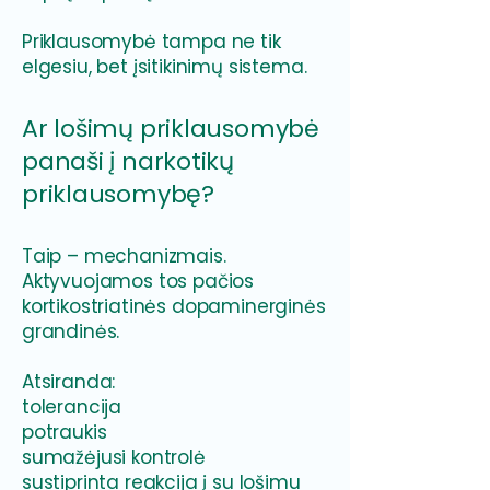
Priklausomybė tampa ne tik
elgesiu, bet įsitikinimų sistema.
Ar lošimų priklausomybė
panaši į narkotikų
priklausomybę?
Taip – mechanizmais.
Aktyvuojamos tos pačios
kortikostriatinės dopaminerginės
grandinės.
Atsiranda:
tolerancija
potraukis
sumažėjusi kontrolė
sustiprinta reakcija į su lošimu