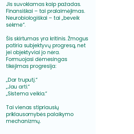
Jis suvokiamas kaip pažadas.
Finansiškai – tai pralaimėjimas.
Neurobiologiškai – tai „beveik
sėkmė“.
Šis skirtumas yra kritinis. Žmogus
patiria subjektyvų progresą, net
jei objektyviai jo nėra.
Formuojasi dėmesingas
tikėjimas progresija:
„Dar truputį.“
„Jau arti.“
„Sistema veikia.“
Tai vienas stipriausių
priklausomybės palaikymo
mechanizmų.