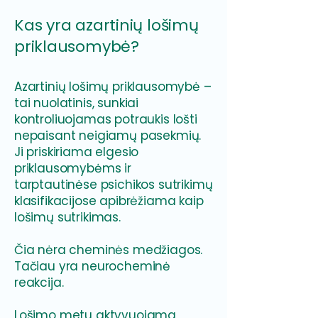
Kas yra azartinių lošimų
priklausomybė?
Azartinių lošimų priklausomybė –
tai nuolatinis, sunkiai
kontroliuojamas potraukis lošti
nepaisant neigiamų pasekmių.
Ji priskiriama elgesio
priklausomybėms ir
tarptautinėse psichikos sutrikimų
klasifikacijose apibrėžiama kaip
lošimų sutrikimas.
Čia nėra cheminės medžiagos.
Tačiau yra neurocheminė
reakcija.
Lošimo metu aktyvuojama