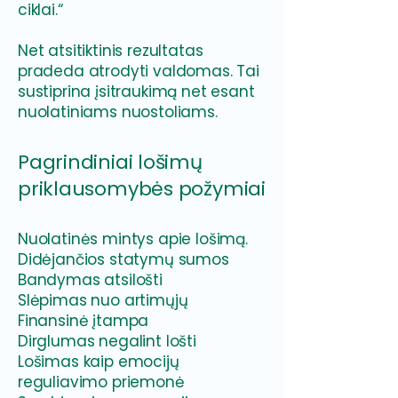
ciklai.“
Net atsitiktinis rezultatas
pradeda atrodyti valdomas. Tai
sustiprina įsitraukimą net esant
nuolatiniams nuostoliams.
Pagrindiniai lošimų
priklausomybės požymiai
Nuolatinės mintys apie lošimą.
Didėjančios statymų sumos
Bandymas atsilošti
Slėpimas nuo artimųjų
Finansinė įtampa
Dirglumas negalint lošti
Lošimas kaip emocijų
reguliavimo priemonė