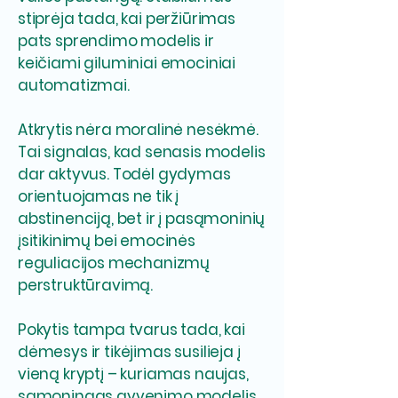
stiprėja tada, kai peržiūrimas
pats sprendimo modelis ir
keičiami giluminiai emociniai
automatizmai.
Atkrytis nėra moralinė nesėkmė.
Tai signalas, kad senasis modelis
dar aktyvus. Todėl gydymas
orientuojamas ne tik į
abstinenciją, bet ir į pasąmoninių
įsitikinimų bei emocinės
reguliacijos mechanizmų
perstruktūravimą.
Pokytis tampa tvarus tada, kai
dėmesys ir tikėjimas susilieja į
vieną kryptį – kuriamas naujas,
sąmoningas gyvenimo modelis.