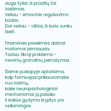
auga tyliai. Iš pradžių tai
žaidimas.
Vėliau – emocinis reguliavimo
būdas.
Dar vėliau – ciklas, iš kurio sunku
išeiti.
Finansinės pasekmės dažnai
matomos pirmiausia.
Tačiau tikroji problema –
nervinių grandinių perrašymas.
Šiame puslapyje aptariama,
kaip formuojasi priklausomybė
nuo lošimų,
kokie neuropsichologiniai
mechanizmai ją palaiko
ir kokios gydymo kryptys yra
veiksmingos.