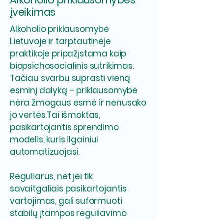
įveikimas
Alkoholio priklausomybė
Lietuvoje ir tarptautinėje
praktikoje pripažįstama kaip
biopsichosocialinis sutrikimas.
Tačiau svarbu suprasti vieną
esminį dalyką – priklausomybė
nėra žmogaus esmė ir nenusako
jo vertės.
Tai išmoktas,
pasikartojantis sprendimo
modelis, kuris ilgainiui
automatizuojasi.
Reguliarus, net jei tik
savaitgaliais pasikartojantis
vartojimas, gali suformuoti
stabilų įtampos reguliavimo