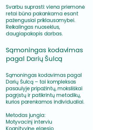
Svarbu suprasti: viena priemonė
retai būna pakankama esant
pažengusiai priklausomybei.
Reikalingas nuoseklus,
daugiapakopis darbas.
Sąmoningas kodavimas
pagal Darių Šulcą
Sąmoningas kodavimas pagal
Darių Šulcą – tai kompleksas
pasaulyje pripažintų, moksliškai
pagrįstų ir patikrintų metodikų,
kurios parenkamos individualiai.
Metodas jungia:
Motyvacinį interviu
Kognityvinę elgesio