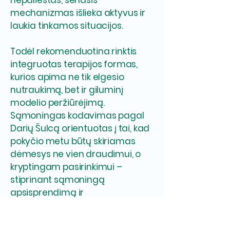
nepaliestas, senasis
mechanizmas išlieka aktyvus ir
laukia tinkamos situacijos.
Todėl rekomenduotina rinktis
integruotas terapijos formas,
kurios apima ne tik elgesio
nutraukimą, bet ir giluminį
modelio peržiūrėjimą.
Sąmoningas kodavimas pagal
Darių Šulcą orientuotas į tai, kad
pokyčio metu būtų skiriamas
dėmesys ne vien draudimui, o
kryptingam pasirinkimui –
stiprinant sąmoningą
apsisprendimą ir
perstruktūruojant pasąmoninius
automatizmus.